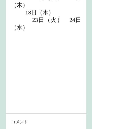
（木）
          18日（木）　
　        23日（火）　24日
（水）
コメント