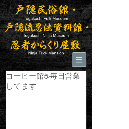
Togakushi Folk Museum
Togakushi Ninja Museum
Ninja Trick Mansion
コーヒー館☕毎日営業
してます