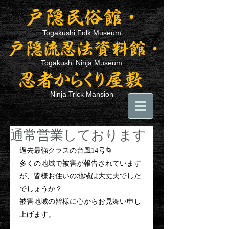
Togakushi Folk Museum
Togakushi Ninja Museum
Ninja Trick Mansion
通常営業しております
過去最強クラスの台風14号🌀
多くの地域で被害が報告されています
が、皆様お住いの地域は大丈夫でした
でしょうか？
被害地域の皆様に心からお見舞い申し
上げます。