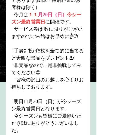
ております(団体・特別料金のお
客様は除く)　
  今月は
１１
月20日（日）
今シー
ズン最終営業日
に
開催です。
  サービス券は 数に限りがござい
ますのでご来館はお早めに☝️😉
  手裏剣投げ5枚を全て的に当てる
と素敵な景品をプレゼント🎁
  非売品なので、是非挑戦してみ
てください😉
皆様の沢山のお越しを心よりお
待ちしております。
  明日11月20日（日）が今シーズ
ン最終営業日となります。
  今シーズンも皆様にご愛顧いた
だき誠にありがとうございまし
た。