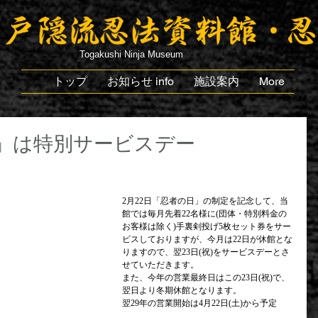
Togakushi Ninja Museum
トップ
お知らせ info
施設案内
More
」は特別サービスデー
2月22日「忍者の日」の制定を記念して、当
館では毎月先着22名様に(団体・特別料金の
お客様は除く)手裏剣投げ5枚セット券をサー
ビスしておりますが、今月は22日が休館とな
りますので、翌23日(祝)をサービスデーとさ
せていただきます。
また、今年の営業最終日はこの23日(祝)で、
翌日より冬期休館となります。
翌29年の営業開始は4月22日(土)から予定