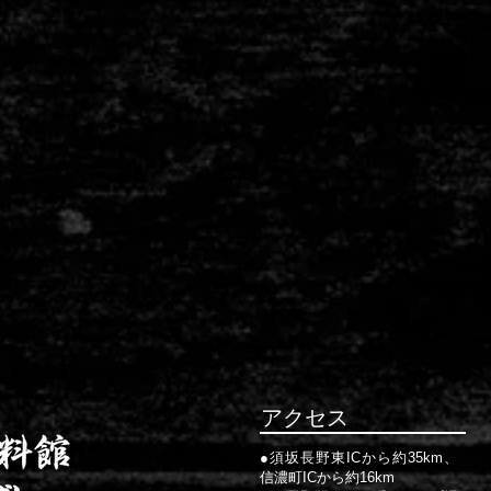
アクセス
●須坂長野東ICから約35km、
信濃町ICから約16km