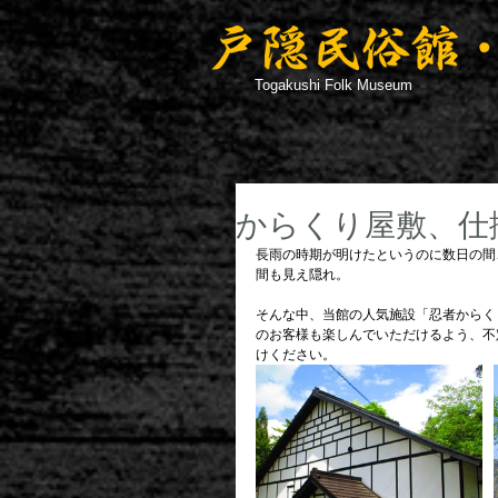
Togakushi Folk Museum
からくり屋敷、仕
長雨の時期が明けたというのに数日の間
間も見え隠れ。
そんな中、当館の人気施設「忍者からく
のお客様も楽しんでいただけるよう、不
けください。