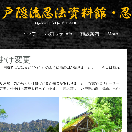
Togakushi Ninja Museum
トップ
お知らせ info
施設案内
More
掛け変更
、戸隠では実はまだだったかのように雨の日が続きました。　　今日は晴れ
り屋敷」のからくり仕掛けがまた幾つか変わりました。当館ではリピーター
定期に仕掛けの変更を行っています。　風の清々しい戸隠の夏、是非お出か