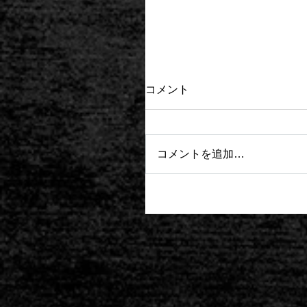
コメント
コメントを追加…