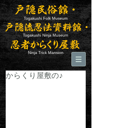
Togakushi Folk Museum
Togakushi Ninja Museum
Ninja Trick Mansion
からくり屋敷の♪