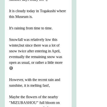
It is cloudy today in Togakushi where 
this Museum is.
It's raining from time to time.
Snowfall was relatively low this 
winter,but since there was a lot of 
snow twice after entering in April, 
eventually the remaining snow was 
open as usual, or rather a little more 
😅
However, with the recent rain and 
sunshine, it is melting fast!,
Maybe the flowers of the nearby 
"MIZUBASHOU" full bloom on 