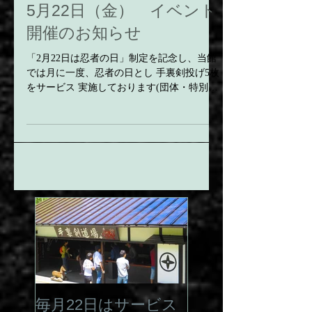
5月22日（金） イベント
開催のお知らせ
「2月22日は忍者の日」制定を記念し、当館
では月に一度、忍者の日とし 手裏剣投げ5枚
をサービス 実施しております(団体・特別料
金のお客様は除く) 今月は 5月22日
（金） 開催です。 サービス券は 数に限りが
ございますのでご来館はお早めに☝️😉 手裏
剣投げ5枚を全て的に当てると素敵な景品を
プレゼント🎁 そしてなんと!! 先シーズンか
ら景品として登場の📕当館オリジナルのメモ
帳📕✨ ポケットサイズのメモ帳としてはも
ちろんのこと、なんと裏表紙には 当館の記
念スタンプが押せるスペースもご用意!! この
メモ帳をGETするため、老若男女問わず挑戦
者も多数🤩 手裏剣投げとご来館記念とし
て ぜひ挑戦してみてください😉 皆様の挑
戦をお待ちしております。 ☆大人気☆ 民