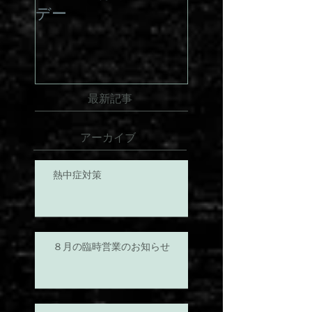
俗館オリジナルメモ帳 記念スタンプも忘れ
毎月22日はサービス
ずGET！！
デー
最新記事
アーカイブ
熱中症対策
８月の臨時営業のお知らせ