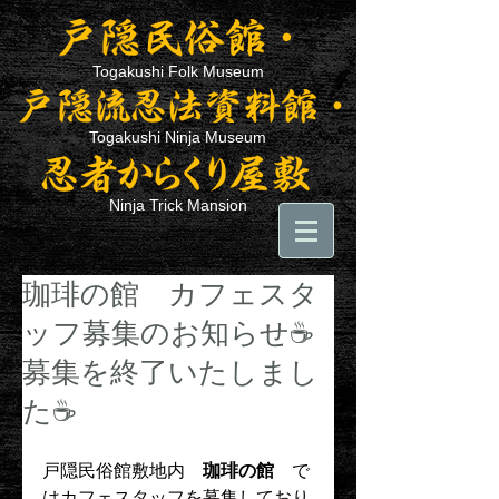
Togakushi Folk Museum
Togakushi Ninja Museum
Ninja Trick Mansion
珈琲の館 カフェスタ
ッフ募集のお知らせ☕
募集を終了いたしまし
た☕
戸隠民俗館敷地内　
珈琲の館
　で
はカフェスタッフを募集しており