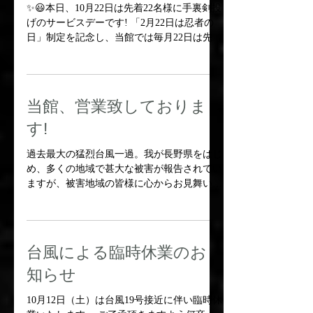
本日、10月22日は先着22
名様に手裏剣投げのサー
ビスデーです!
✨😃本日、10月22日は先着22名様に手裏剣投
げのサービスデーです! 「2月22日は忍者の
日」制定を記念し、当館では毎月22日は先着
22名様に手裏剣投げ5枚をサービスを実施し
ております(団体・特別料金のお客様は除
く) 22名先着順ですから、ご来館はお早め
に☝️😉 ...
当館、営業致しておりま
す!
過去最大の猛烈台風一過。我が長野県をはじ
め、多くの地域で甚大な被害が報告されてい
ますが、被害地域の皆様に心からお見舞い申
し上げます。 また、当館営業のお問合わせ
やお見舞いのお言葉を下さるお客様方、誠に
有難うございます。 当館は幸い被害もな
く、無事に営業致しております。 A...