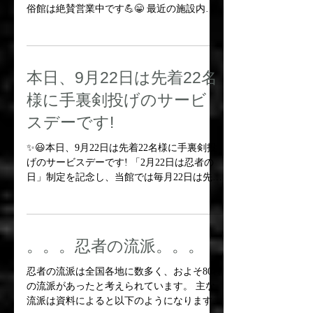
おはようございます!!
おはようございます!! お天気荒れ模様ですね
🌬 戸隠も今、風が強いですが、ここ戸隠民
俗館は絶賛営業中です💪😁 最近の施設内で
はリンドウやツリバナ、トリカブトが綺麗で
す✨ Good morning! The wind is blowing
sometimes...
本日、9月22日は先着22名
様に手裏剣投げのサービ
スデーです!
✨😃本日、9月22日は先着22名様に手裏剣投
げのサービスデーです! 「2月22日は忍者の
日」制定を記念し、当館では毎月22日は先着
22名様に手裏剣投げ5枚をサービスを実施し
ております(団体・特別料金のお客様は除
く) 22名先着順ですから、ご来館はお早め