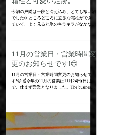
霜柱と可愛い足跡。
今朝の戸隠は一段と冷え込み、とても寒い朝
でした❄️ ところどころに立派な霜柱ができ
ていて、よく見ると氷のキラキラがなかなか
に綺麗でした😊 そうそう、喫茶の勝手口に
向かうスタッフ専用階段に、とっても可愛ら
しい足跡が残されていました! ...
11月の営業日・営業時間変
更のお知らせです!😊
11月の営業日・営業時間変更のお知らせで
す!😊 ☝️今年の11月の営業は11月24日(日)ま
で、休まず営業となりました。The business
in November this year is open until November
24 (Sun)...