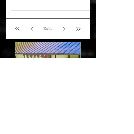
に☝️😉 ...
。。。忍者の流派。。。
忍者の流派は全国各地に数多く、およそ80程
の流派があったと考えられています。 主な
流派は資料によると以下のようになります。
●青森県…中川流 ●山形県…羽黒
流 ●新潟県…上杉流、加治流 ●長野
県…甲陽流、戸隠流、青木流、伊藤流、芥川
流...
15
/
22
毎月22日はサービス