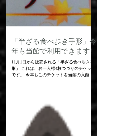
「半ざる食べ歩き手形」今
年も当館で利用できます!
11月1日から販売される「半ざる食べ歩き手
形」 これは、お一人様4枚つづりのチケット
です。 今年もこのチケットを当館の入館料
500円の金券(お釣りは出ません)としてご利
用になれます。 ただし、他の各種割引きと
は併用できません。... ...